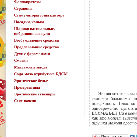
Фаллопротезы
Страпоны
Стимуляторы зоны клитора
Насадки, кольца
Шарики вагинальные,
вибрационные пули
Возбуждающие средства
Продлевающие средства
Духи с феромонами
Смазки
Массажные масла
Садо-мазо атрибутика БДСМ
Эротическое белье
Презервативы
Эта восхитительная 
Эротические сувениры
слишком большими ил
Секс-качели
поверхность. Плюс ко
одновременно. Да, с эт
ВНИМАНИЕ!
Ни в коем
как это может вызвать
игрушка может просто 
Поделиться…