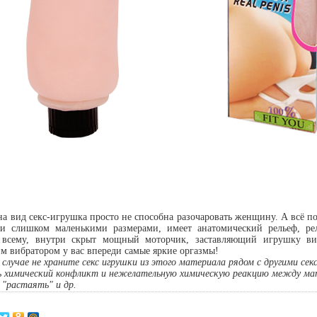
на вид секс-игрушка просто не способна разочаровать женщину. А всё по
и слишком маленькими размерами, имеет анатомический рельеф, р
 всему, внутри скрыт мощный моторчик, заставляющий игрушку ви
им вибратором у вас впереди самые яркие оргазмы!
 случае не храните секс игрушки из этого материала рядом с другими сек
 химический конфликт и нежелательную химическую реакцию между мат
"растаять" и др.