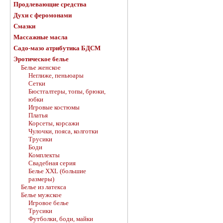
Продлевающие средства
Духи с феромонами
Смазки
Массажные масла
Садо-мазо атрибутика БДСМ
Эротическое белье
Белье женское
Неглиже, пеньюары
Сетки
Бюстгалтеры, топы, брюки,
юбки
Игровые костюмы
Платья
Корсеты, корсажи
Чулочки, пояса, колготки
Трусики
Боди
Комплекты
Свадебная серия
Белье XXL (большие
размеры)
Белье из латекса
Белье мужское
Игровое белье
Трусики
Футболки, боди, майки