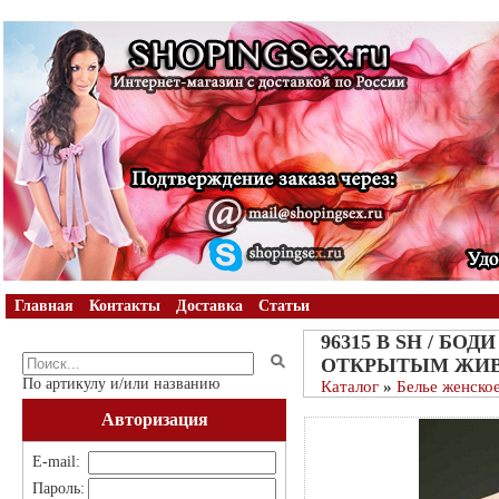
Главная
Контакты
Доставка
Статьи
96315 B SH / БО
ОТКРЫТЫМ ЖИ
По артикулу и/или названию
Каталог
»
Белье женско
Авторизация
E-mail:
Пароль: