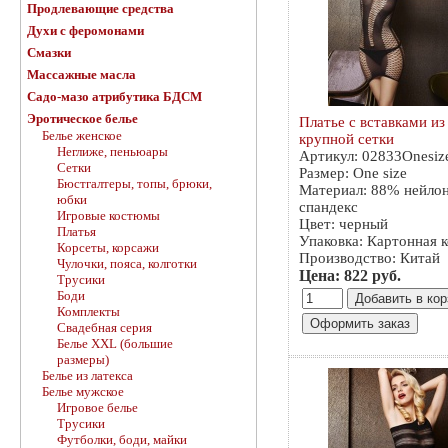
Продлевающие средства
Духи с феромонами
Смазки
Массажные масла
Садо-мазо атрибутика БДСМ
Эротическое белье
Платье с вставками из
Белье женское
крупной сетки
Неглиже, пеньюары
Артикул: 02833Onesiz
Сетки
Размер: One size
Бюстгалтеры, топы, брюки,
Материал: 88% нейло
юбки
спандекс
Игровые костюмы
Цвет: черный
Платья
Упаковка: Картонная 
Корсеты, корсажи
Производство: Китай
Чулочки, пояса, колготки
Цена: 822 руб.
Трусики
Боди
Комплекты
Свадебная серия
Белье XXL (большие
размеры)
Белье из латекса
Белье мужское
Игровое белье
Трусики
Футболки, боди, майки