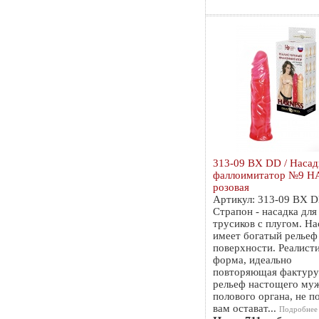
313-09 BX DD / Насад
фаллоимитатор №9 
розовая
Артикул: 313-09 BX 
Страпон - насадка для
трусиков с плугом. На
имеет богатый рельеф
поверхности. Реалист
форма, идеально
повторяющая фактуру
рельеф настощего му
полового органа, не п
вам остават...
Подробнее