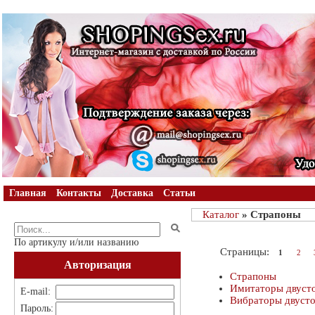
Главная
Контакты
Доставка
Статьи
Каталог
» Страпоны
По артикулу и/или названию
Страницы:
1
2
Авторизация
Страпоны
Имитаторы двуст
E-mail:
Вибраторы двуст
Пароль: